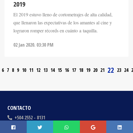
2019
El 2019 estuvo lleno de cortometrajes de alta calidad,
que llenaron las expectativas de los amantes al cine y
lograron romper récords en cuánto a taquilla.
02 Jan 2020. 03:30 PM
22
6
7
8
9
10
11
12
13
14
15
16
17
18
19
20
21
23
24
CONTACTO
+504 2552 - 8131
info@inter.hn