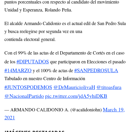
puntos porcentuales con respecto al candidato del movimiento
Unidad y Esperanza, Rolando Peña.
El alcalde Armando Calidonio es el actual edil de San Pedro Sula
y busca reelegirse por segunda vez en una
contienda electoral general.
Con el 99% de las actas de el Departamento de Cortés en el caso
#DIPUTADOS
de los
que participaron en Elecciones el pasado
#14MARZO
#SANPEDROSULA
y el 100% de actas de
Tabulado en nuestro Centro de Información
#JUNTOSPODEMOS
@DrMauriciolivaH
@titoasfura
@NacionalPartido
pic.twitter.com/jdA5yhiDKB
March 19,
— ARMANDO CALIDONIO A. (@acalidoniohn)
2021