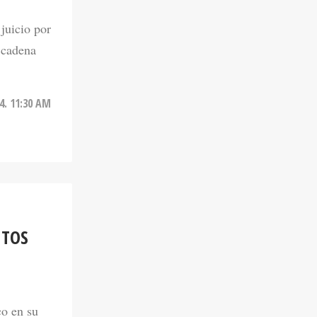
 juicio por
 cadena
4. 11:30 AM
NTOS
co en su
uirá hoy