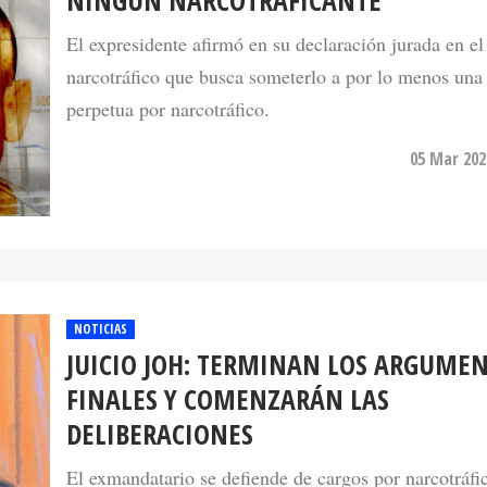
El expresidente afirmó en su declaración jurada en el
narcotráfico que busca someterlo a por lo menos una
perpetua por narcotráfico.
05 Mar 202
NOTICIAS
JUICIO JOH: TERMINAN LOS ARGUME
FINALES Y COMENZARÁN LAS
DELIBERACIONES
El exmandatario se defiende de cargos por narcotráfi
propio juicio en la última parte del mismo que concl