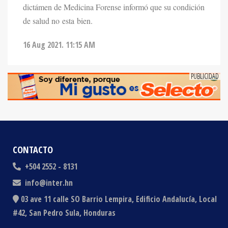
de salud no esta bien.
16 Aug 2021. 11:15 AM
CONTACTO
+504 2552 - 8131
info@inter.hn
03 ave 11 calle SO Barrio Lempira, Edificio Andalucía, Local
#42, San Pedro Sula, Honduras