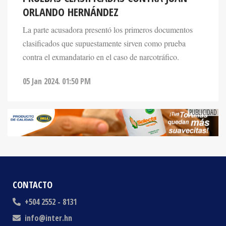
ORLANDO HERNÁNDEZ
La parte acusadora presentó los primeros documentos
clasificados que supuestamente sirven como prueba
contra el exmandatario en el caso de narcotráfico.
05 Jan 2024. 01:50 PM
CONTACTO
+504 2552 - 8131
info@inter.hn