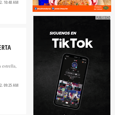
22. 10:48 AM
ERTA
 estrella,
22. 09:25 AM