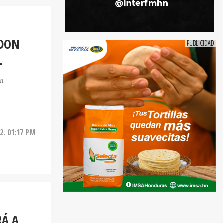
EDON
L
la
22. 01:17 PM
RÁ A