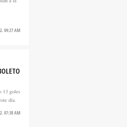
tán a la
22. 09:27 AM
BOLETO
o 13 goles
ste día.
22. 07:38 AM