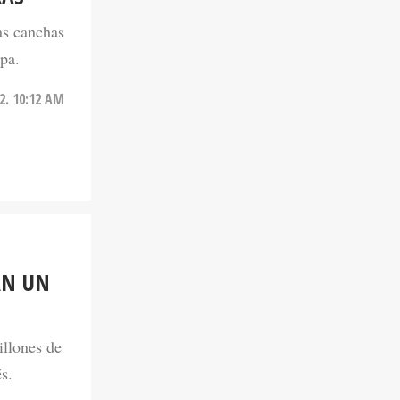
as canchas
pa.
22. 10:12 AM
AN UN
illones de
s.