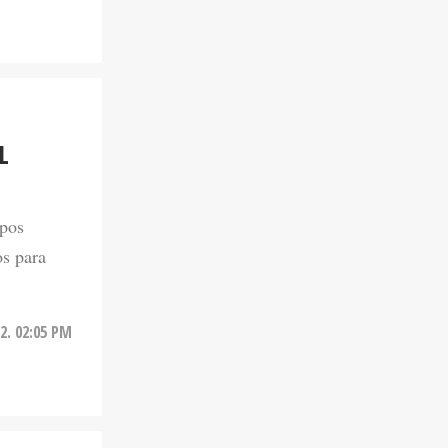
L
upos
os para
22. 02:05 PM