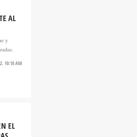
TE AL
ue y
oradas.
22. 10:10 AM
EN EL
RAS