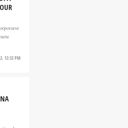
TOUR
corporarse
 mete
22. 12:32 PM
UNA