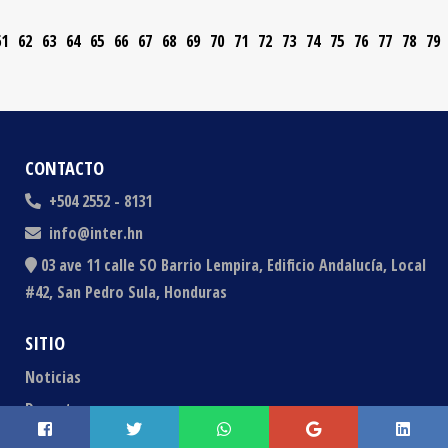
61
62
63
64
65
66
67
68
69
70
71
72
73
74
75
76
77
78
79
CONTACTO
+504 2552 - 8131
info@inter.hn
03 ave 11 calle SO Barrio Lempira, Edificio Andalucía, Local
#42, San Pedro Sula, Honduras
SITIO
Noticias
Deportes
Entretenimiento