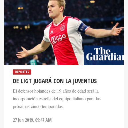
DEPORTES
DE LIGT JUGARÁ CON LA JUVENTUS
El defensor holandés de 19 años de edad será la
incorporación estrella del equipo italiano para las
próximas cinco temporadas.
27 Jun 2019. 09:47 AM