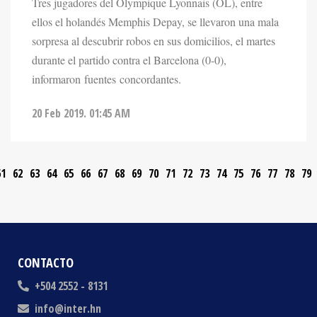
Tres jugadores del Olympique Lyonnais (OL), entre
ellos el holandés Memphis Depay, se llevaron una mala
sorpresa al descubrir robos en sus domicilios, el martes
durante el partido contra el Barcelona (0-0),
informaron fuentes concordantes.
20 Feb 2019. 01:45 AM
61
62
63
64
65
66
67
68
69
70
71
72
73
74
75
76
77
78
79
CONTACTO
+504 2552 - 8131
info@inter.hn