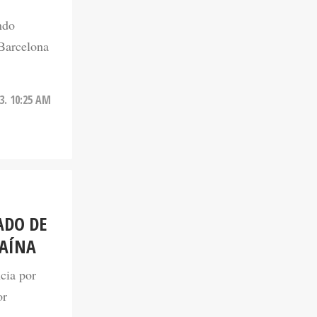
ndo
 Barcelona
3. 10:25 AM
ADO DE
CAÍNA
cia por
or