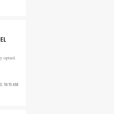
DEL
 y optará
23. 10:15 AM