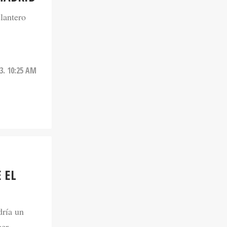
elantero
23. 10:25 AM
 EL
dría un
ber