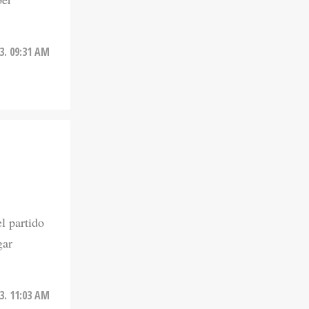
23. 09:31 AM
U
l partido
gar
23. 11:03 AM