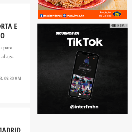
ORTA E
GO
a para
 LaLiga
23. 09:30 AM
MADRID