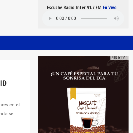
Escuche Radio Inter 91.7 FM
En Vivo
ID
ores en el
ndo se