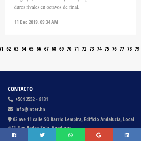
duros rivales en octavos de final.
11 Dec 2019. 09:34 AM
61
62
63
64
65
66
67
68
69
70
71
72
73
74
75
76
77
78
79
CONTACTO
+504 2552 - 8131
info@inter.hn
03 ave 11 calle SO Barrio Lempira, Edificio Andalucía, Local
#42, San Pedro Sula, Honduras