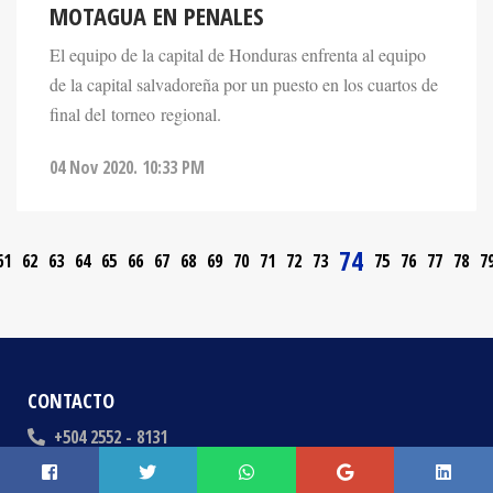
MOTAGUA EN PENALES
El equipo de la capital de Honduras enfrenta al equipo
de la capital salvadoreña por un puesto en los cuartos de
final del torneo regional.
04 Nov 2020. 10:33 PM
74
61
62
63
64
65
66
67
68
69
70
71
72
73
75
76
77
78
7
CONTACTO
+504 2552 - 8131
info@inter.hn