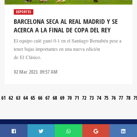
DEPORTES
BARCELONA SECA AL REAL MADRID Y SE
ACERCA A LA FINAL DE COPA DEL REY
El equipo culé ganó 0-1 en el Santiago Bernabéu pese a
tener bajas importantes en una nueva edición
de El Clásico.
02 Mar 2023. 09:57 AM
61
62
63
64
65
66
67
68
69
70
71
72
73
74
75
76
77
78
7
CONTACTO