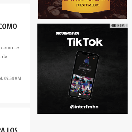
 COMO
n como se
a de
4. 09:54 AM
A LOS