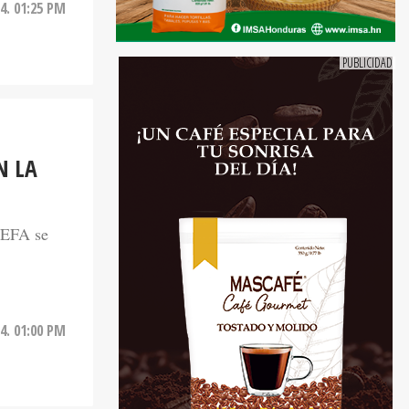
4. 01:25 PM
N LA
 UEFA se
4. 01:00 PM