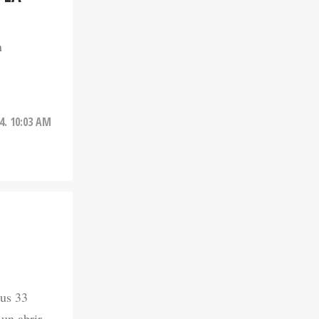
n
24. 10:03 AM
O
sus 33
 un abrir