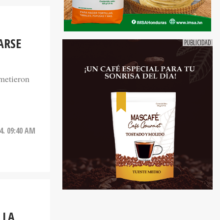
ARSE
 metieron
24. 09:40 AM
 LA