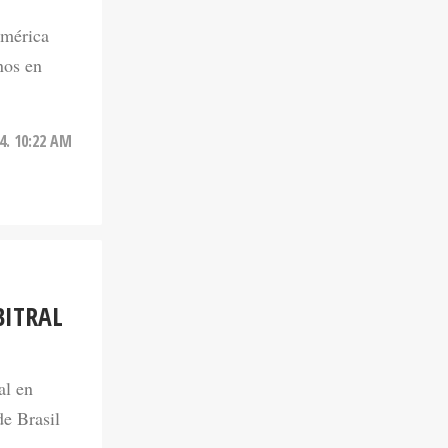
América
nos en
24. 10:22 AM
BITRAL
al en
de Brasil