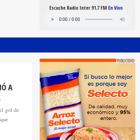
Escuche Radio Inter 91.7 FM
En Vivo
NÓ A
L
el gol de
 que