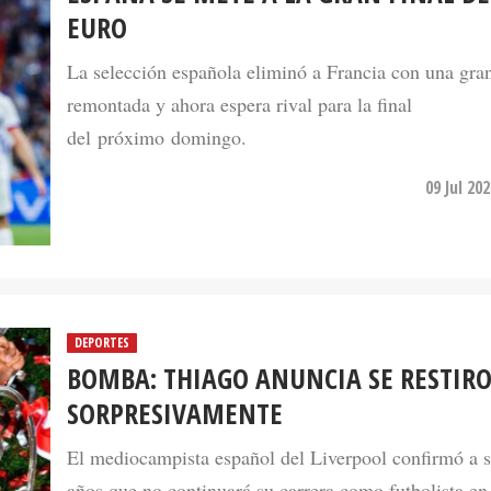
EURO
La selección española eliminó a Francia con una gra
remontada y ahora espera rival para la final
del próximo domingo.
09 Jul 20
DEPORTES
BOMBA: THIAGO ANUNCIA SE RESTIR
SORPRESIVAMENTE
El mediocampista español del Liverpool confirmó a 
años que no continuará su carrera como futbolista en