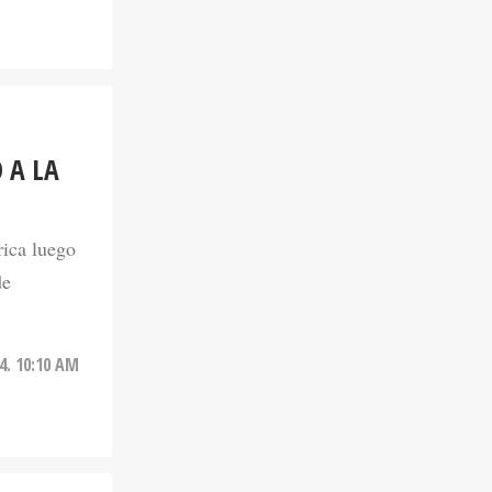
 A LA
rica luego
de
24. 10:10 AM