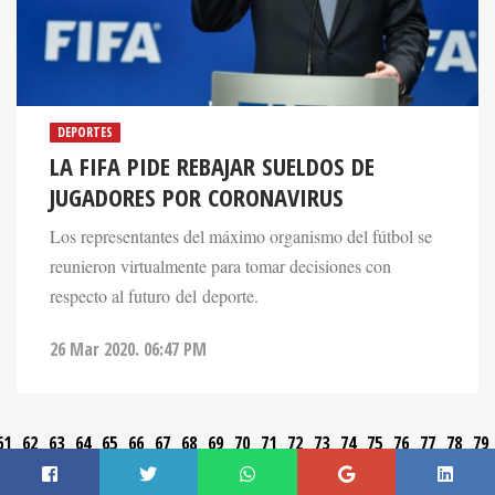
DEPORTES
LA FIFA PIDE REBAJAR SUELDOS DE
JUGADORES POR CORONAVIRUS
Los representantes del máximo organismo del fútbol se
reunieron virtualmente para tomar decisiones con
respecto al futuro del deporte.
26 Mar 2020. 06:47 PM
61
62
63
64
65
66
67
68
69
70
71
72
73
74
75
76
77
78
79