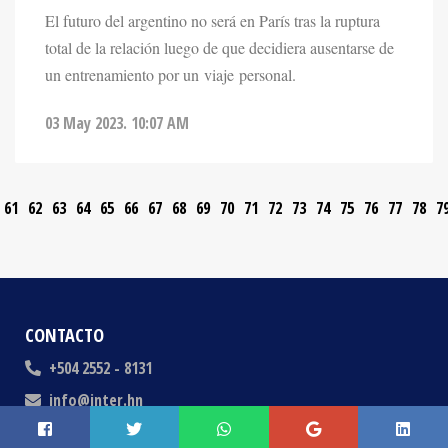
El futuro del argentino no será en París tras la ruptura
total de la relación luego de que decidiera ausentarse de
un entrenamiento por un viaje personal.
03 May 2023. 10:07 AM
61
62
63
64
65
66
67
68
69
70
71
72
73
74
75
76
77
78
7
CONTACTO
+504 2552 - 8131
info@inter.hn
03 ave 11 calle SO Barrio Lempira, Edificio Andalucía, Local