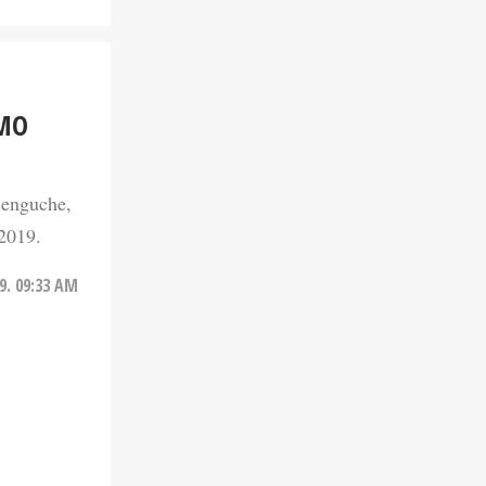
OMO
Benguche,
 2019.
9. 09:33 AM