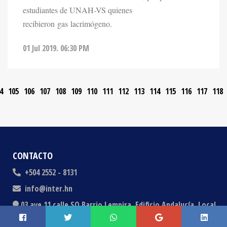
estudiantes de UNAH-VS quienes
recibieron gas lacrimógeno.
01 Jul 2019. 06:30 PM
4
105
106
107
108
109
110
111
112
113
114
115
116
117
118
CONTACTO
+504 2552 - 8131
info@inter.hn
03 ave 11 calle SO Barrio Lempira, Edificio Andalucía, Local
#42, San Pedro Sula, Honduras