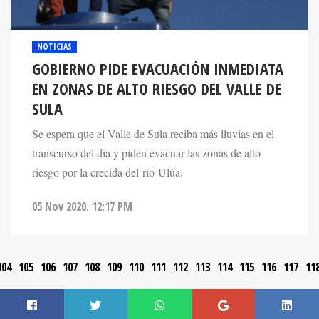
NOTICIAS
GOBIERNO PIDE EVACUACIÓN INMEDIATA
EN ZONAS DE ALTO RIESGO DEL VALLE DE
SULA
Se espera que el Valle de Sula reciba más lluvias en el
transcurso del día y piden evacuar las zonas de alto
riesgo por la crecida del río Ulúa.
05 Nov 2020. 12:17 PM
104
105
106
107
108
109
110
111
112
113
114
115
116
117
11