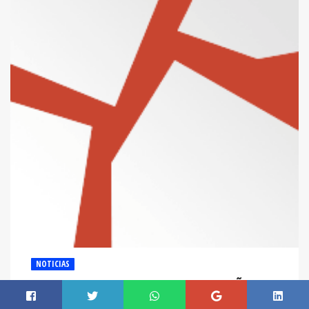
NOTICIAS
"MI ROSA" ES CONDENADA A 58 AÑOS DE
PRISIÓN