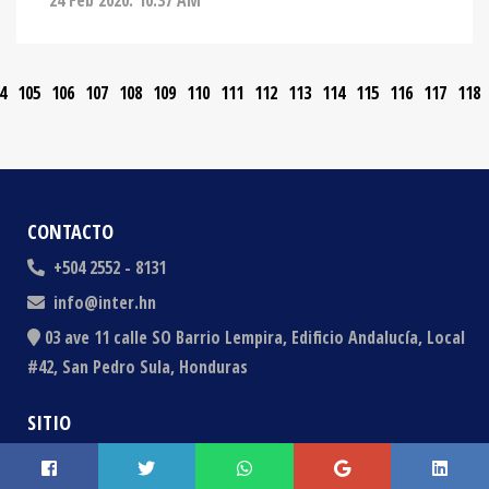
4
105
106
107
108
109
110
111
112
113
114
115
116
117
118
CONTACTO
+504 2552 - 8131
info@inter.hn
03 ave 11 calle SO Barrio Lempira, Edificio Andalucía, Local
#42, San Pedro Sula, Honduras
SITIO
Noticias