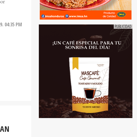
por
9. 04:35 PM
SAN