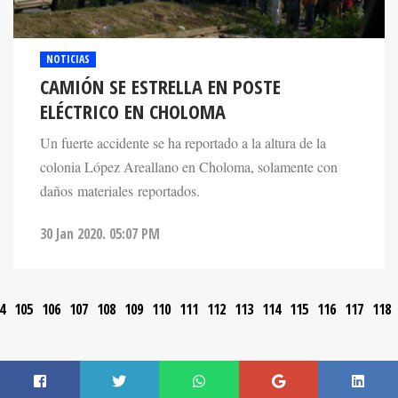
NOTICIAS
CAMIÓN SE ESTRELLA EN POSTE
ELÉCTRICO EN CHOLOMA
Un fuerte accidente se ha reportado a la altura de la
colonia López Areallano en Choloma, solamente con
daños materiales reportados.
30 Jan 2020. 05:07 PM
4
105
106
107
108
109
110
111
112
113
114
115
116
117
118