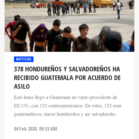
NOTICIAS
378 HONDUREÑOS Y SALVADOREÑOS HA
RECIBIDO GUATEMALA POR ACUERDO DE
ASILO
Este lunes llegó a Guatemala un vuelo procedente de
EE.UU, con 132 centroamericanos. De estos, 122 eran
guatemaltecos, nueve hondureños y un salvadoreño.
04 Feb 2020. 09:33 AM