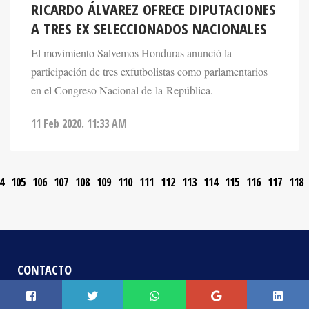
RICARDO ÁLVAREZ OFRECE DIPUTACIONES
A TRES EX SELECCIONADOS NACIONALES
El movimiento Salvemos Honduras anunció la
participación de tres exfutbolistas como parlamentarios
en el Congreso Nacional de la República.
11 Feb 2020. 11:33 AM
4
105
106
107
108
109
110
111
112
113
114
115
116
117
118
CONTACTO
+504 2552 - 8131