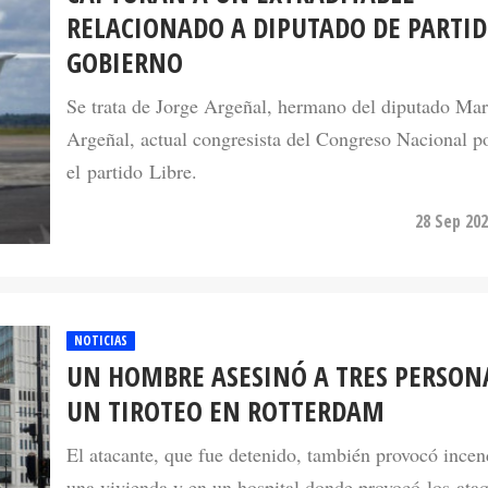
RELACIONADO A DIPUTADO DE PARTID
GOBIERNO
Se trata de Jorge Argeñal, hermano del diputado Mar
Argeñal, actual congresista del Congreso Nacional p
el partido Libre.
28 Sep 202
NOTICIAS
UN HOMBRE ASESINÓ A TRES PERSON
UN TIROTEO EN ROTTERDAM
El atacante, que fue detenido, también provocó incen
una vivienda y en un hospital donde provocó los ata