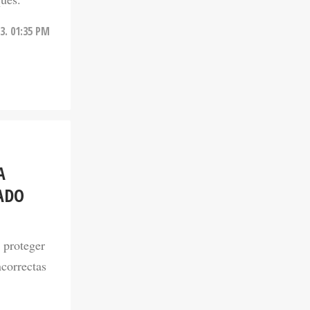
3. 01:35 PM
A
ADO
e proteger
ncorrectas