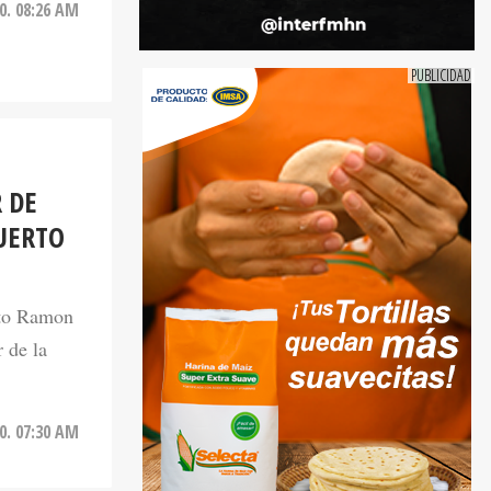
20. 08:26 AM
 DE
UERTO
rto Ramon
 de la
20. 07:30 AM