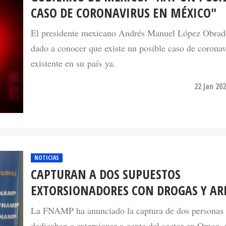
CASO DE CORONAVIRUS EN MÉXICO"
El presidente mexicano Andrés Manuel López Obrad
dado a conocer que existe un posible caso de coronav
existente en su país ya.
22 Jan 20
NOTICIAS
CAPTURAN A DOS SUPUESTOS
EXTORSIONADORES CON DROGAS Y A
La FNAMP ha anunciado la captura de dos personas 
dedicaban a extorsionar a gente del sector en Omoa,